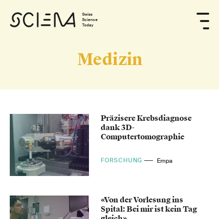
Swiss
Science
Today
Medizin
Präzisere Krebsdiagnose
dank 3D-
Computertomographie
FORSCHUNG
Empa
«Von der Vorlesung ins
Spital: Bei mir ist kein Tag
gleich»