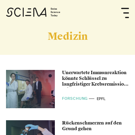
Swiss
Science
Today
Medizin
Unerwartete Immunreaktion
könnte Schlüssel zu
langfristiger Krebsremission
sein
FORSCHUNG
EPFL
Rückenschmerzen auf den
Grund gehen