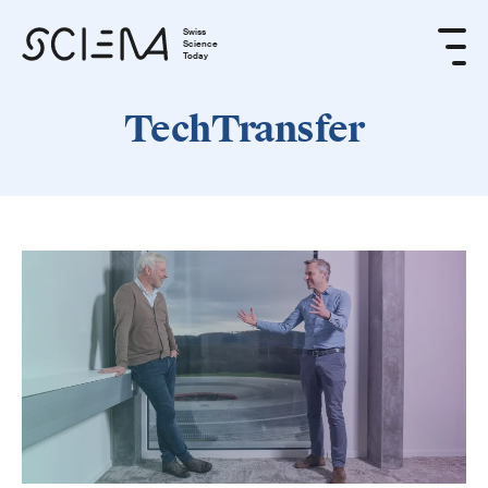
Swiss
Science
Today
TechTransfer