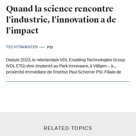
Quand la science rencontre
l’industrie, l’innovation a de
l’impact
TECHTRANSFER
PSI
Depuis 2023, le néerlandais VDL Enabling Technologies Group
(VDL ETG) s’est implanté au Park Innovaare, à Villigen – à
proximité immédiate de l'Institut Paul Scherrer PSI. Filiale de
VDL Groep, VDL ETG fournit des entreprises du monde entier qui
fabriquent des installations de production high-tech et utilisent
des lignes de production ultramodernes. Hans Priem est
business development manager chez VDL ETG et Cees Maris
est le responsable principal de VDL ETG au Park Innovaare.
RELATED TOPICS